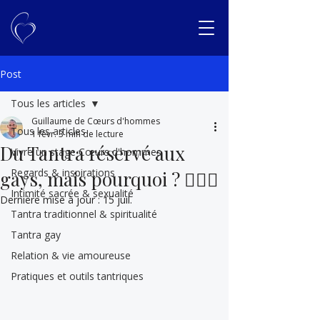
Post
Tous les articles
Guillaume de Cœurs d'hommes
Tous les articles
1 févr.
3 min de lecture
Du Tantra réservé aux
Vivre un stage Cœurs d'hommes
Regards & inspirations
gays, mais pourquoi ? 🏳‍🌈🤔
Intimité sacrée & sexualité
Dernière mise à jour :
15 juil.
Tantra traditionnel & spiritualité
Tantra gay
Relation & vie amoureuse
Pratiques et outils tantriques