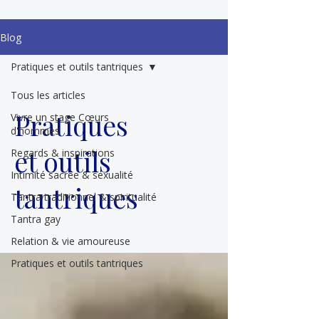
Blog
Pratiques et outils tantriques
Tous les articles
Pratiques
Vivre un stage Cœurs
d'hommes
et outils
Regards & inspirations
Intimité sacrée & sexualité
tantriques
Tantra traditionnel & spiritualité
Tantra gay
Relation & vie amoureuse
Pratiques et outils tantriques