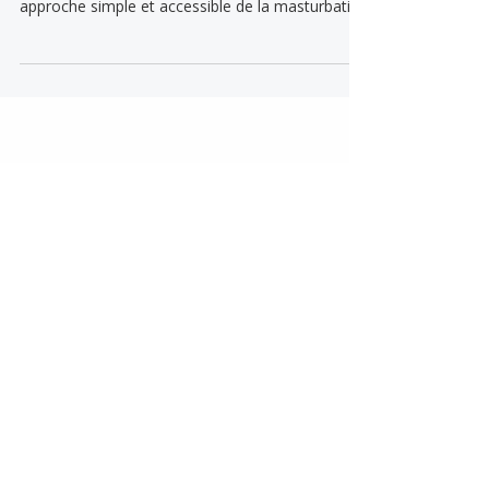
Et si le plaisir ne se limitait pas seulement au
sexe ? Dans cet article, je te propose une
approche simple et accessible de la masturbation
tantrique pour apprendre à faire circuler l’énergie
sexuelle dans tout le corps, développer l’extase,
la conscience et une relation plus profonde à soi-
même.