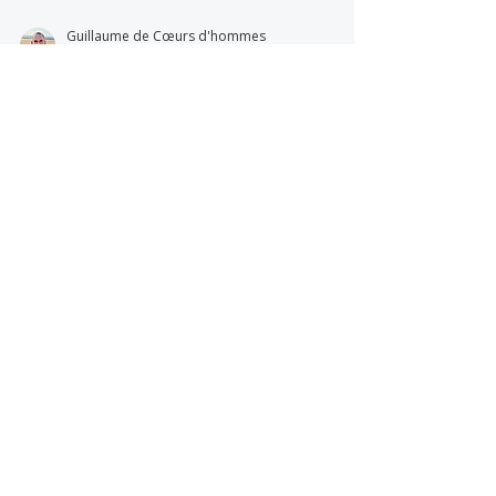
Guillaume de Cœurs d'hommes
1 mars
2 min de lecture
Ce que le Tantra amène à ta
dynamique amoureuse... 💞
Intégrer le Tantra dans ton quotidien peut
profondément transformer ta dynamique
amoureuse. Communication plus authentique,
sexualité consciente, relation plus harmonieuse :
découvre ce que le Tantra gay peut changer
concrètement dans ta vie.