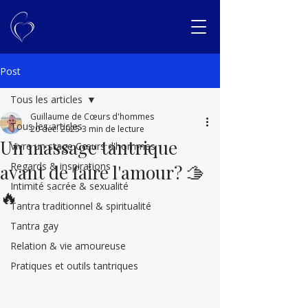
Post
Tous les articles
Guillaume de Cœurs d'hommes
Tous les articles
20 déc. 2025
3 min de lecture
Un massage tantrique
Vivre un stage Cœurs d'hommes
Regards & inspirations
avant de faire l'amour? 🫱
Intimité sacrée & sexualité
🔥
Tantra traditionnel & spiritualité
Tantra gay
Relation & vie amoureuse
Pratiques et outils tantriques