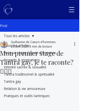
Post
Tous les articles
Guillaume de Cœurs d'hommes
Tous les articles
20 déc. 2025
3 min de lecture
Mon premier stage de
Vivre un stage Cœurs d'hommes
Regards & inspirations
Tantra gay, je te raconte?
Intimité sacrée & sexualité
🏳️‍🌈🤭
Tantra traditionnel & spiritualité
Tantra gay
Relation & vie amoureuse
Pratiques et outils tantriques