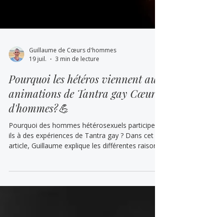
Guillaume de Cœurs d'hommes
19 juil.
3 min de lecture
Pourquoi les hétéros viennent aux
animations de Tantra gay Cœurs
d'hommes?💪
Pourquoi des hommes hétérosexuels participent-
ils à des expériences de Tantra gay ? Dans cet
article, Guillaume explique les différentes raisons
qui poussent certains hétérosexuels à rejoindre
les animations Cœurs d’hommes : exploration de
soi, dépassement des peurs, spiritualité, guérison
de l’homophobie, découverte des polarités