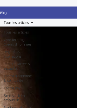
Blog
Tous les articles
Tous les articles
Vivre un stage
Cœurs d'hommes
Regards &
inspirations
Intimité sacrée &
sexualité
Tantra traditionnel
& spiritualité
Tantra gay
Relation & vie
amoureuse
Pratiques et outils