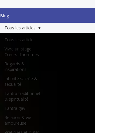
Blog
Tous les articles
Tous les articles
Vivre un stage
Cœurs d'hommes
Regards &
inspirations
Intimité sacrée &
sexualité
Tantra traditionnel
& spiritualité
Tantra gay
Relation & vie
amoureuse
Pratiques et outils