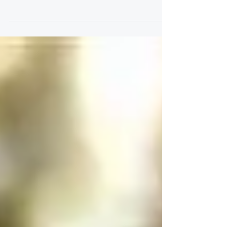
ils à des expériences de Tantra gay ? Dans cet
article, Guillaume explique les différentes raisons
qui poussent certains hétérosexuels à rejoindre
les animations Cœurs d’hommes : exploration de
soi, dépassement des peurs, spiritualité, guérison
de l’homophobie, découverte des polarités
masculines et féminines ou envie de vivre des
relations plus conscientes et profondes.