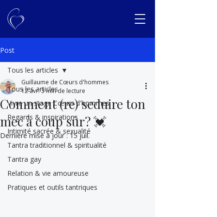
Post
Tous les articles
Guillaume de Cœurs d'hommes
Tous les articles
12 avr.
3 min de lecture
Comment (re) seduire ton
Vivre un stage Cœurs d'hommes
Regards & inspirations
mec à coup sûr? 💓
Intimité sacrée & sexualité
Dernière mise à jour :
15 juil.
Tantra traditionnel & spiritualité
Tantra gay
Relation & vie amoureuse
Pratiques et outils tantriques