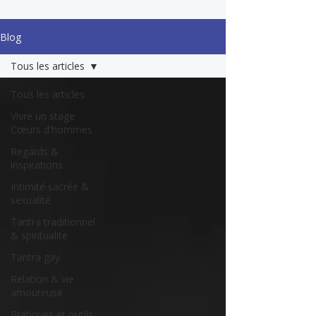
Blog
Tous les articles
Tous les articles
Vivre un stage
Cœurs d'hommes
Regards &
inspirations
Intimité sacrée &
sexualité
Tantra traditionnel
& spiritualité
Tantra gay
Relation & vie
amoureuse
Pratiques et outils