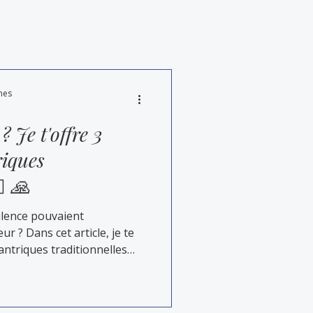
mes
 Je t'offre 3
riques
♂️ 🙏
ilence pouvaient
ur ? Dans cet article, je te
antriques traditionnelles
anciens du Tantra. Des
nir à ton corps, à ta
nce plus profonde dans ta