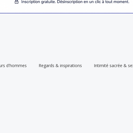
œurs d'hommes
Regards & inspirations
Intimité sacrée & se
Tantra gay
Relation & vie amoureuse
Pratiques et outi