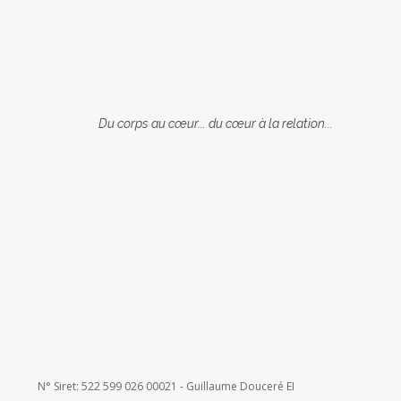
Du corps au cœur... du cœur à la relation...
N° Siret: 522 599
026
00021 -
Guillaume Douceré EI