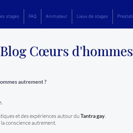
es stages
FAQ
Animateur
Lieux de stages
Prestat
Blog Cœurs d'hommes
 hommes autrement ?
e.
ratiques et des expériences autour du
Tantra gay
.
et la conscience autrement.