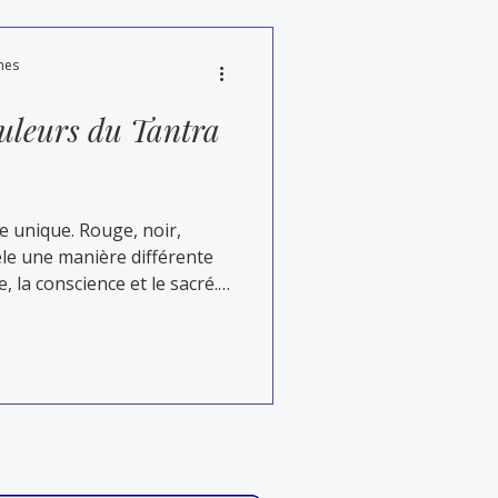
mes
ouleurs du Tantra
e unique. Rouge, noir,
le une manière différente
e, la conscience et le sacré.
oyage simple et éclairant à
du Tantra, pour mieux
découvrir comment elles
ges de Tantra gay proposés