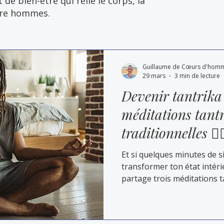
e bien-être qui relie le corps, la
ntre hommes.
Guillaume de Cœurs d'hom
29 mars
3 min de lecture
Devenir tantrika ?
méditations tant
traditionnelles 🧘‍
Et si quelques minutes de s
transformer ton état intérie
partage trois méditations t
issues des enseignements 
pratiques simples pour reve
respiration et à une prése