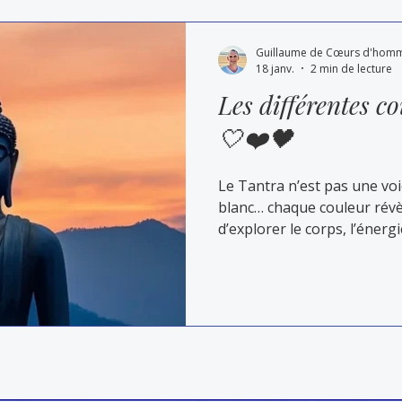
vie quotidienne.
Guillaume de Cœurs d'hom
18 janv.
2 min de lecture
Les différentes c
🤍❤️🖤
Le Tantra n’est pas une voi
blanc… chaque couleur révè
d’explorer le corps, l’énergi
Cet article te propose un v
travers les grandes voies 
comprendre leur esprit et 
s’entrelacent dans les sta
par Cœurs d’hommes.