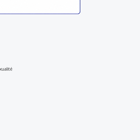
xualité
ls tantriques